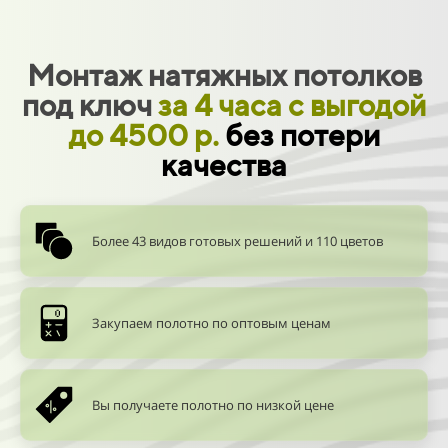
12
13
Монтаж натяжных потолков
14
под ключ
за 4 часа
с выгодой
15
до 4500 р.
без потери
качества
16
17
Более 43 видов готовых решений и 110 цветов
18
19
Закупаем полотно по оптовым ценам
20
21
Вы получаете полотно по низкой цене