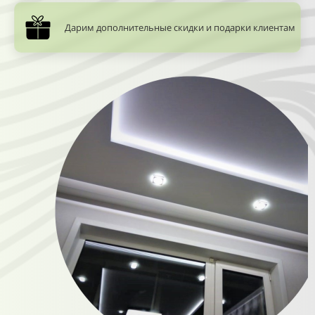
22
23
Дарим дополнительные скидки и подарки клиентам
24
25
26
27
28
29
30
31