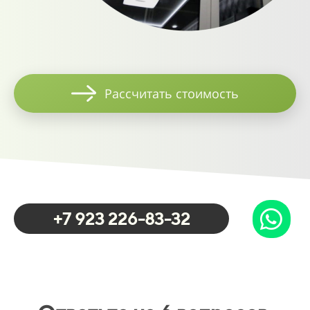
32
33
34
Рассчитать стоимость
35
36
37
38
+7 923 226-83-32
39
00
40
01
41