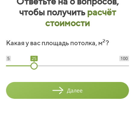
Ответьте на 6 вопросов,
02
42
чтобы получить
расчёт
03
43
стоимости
04
44
2
Какая у вас площадь потолка, м
?
05
45
5
25
100
06
46
07
47
08
48
Далее
09
49
10
50