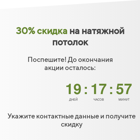
11
51
12
52
13
53
30
%
скидка
на натяжной
14
54
потолок
15
55
Поспешите! До окончания
акции осталось:
16
56
19
17
57
:
:
18
58
ДНЕЙ
ЧАСОВ
МИНУТ
19
59
Укажите контактные данные и получите
скидку
20