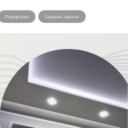
18
19
Портфолио
Заказать звонок
20
21
22
23
24
25
26
27