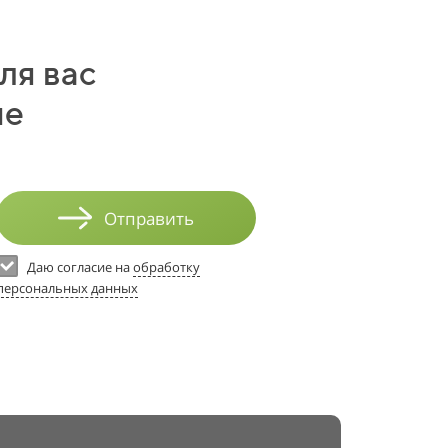
33
34
ля вас
35
ие
36
37
38
Отправить
39
Даю согласие на
обработку
персональных данных
40
41
42