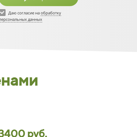
53
Даю согласие на
обработку
54
персональных данных
55
56
57
58
енами
59
3400 руб.