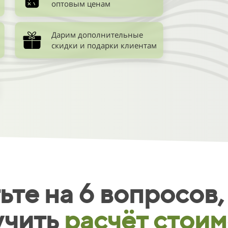
оптовым ценам
Дарим дополнительные
скидки и подарки клиентам
00
01
02
03
ьте на 6 вопросов,
04
учить
расчёт стои