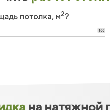
05
06
2
щадь потолка, м
?
07
100
08
09
10
11
12
13
14
идка
на натяжной 