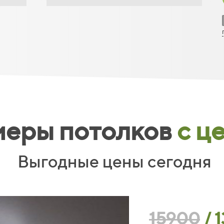
еры потолков
с ц
Выгодные цены сегодня
15900
/
1