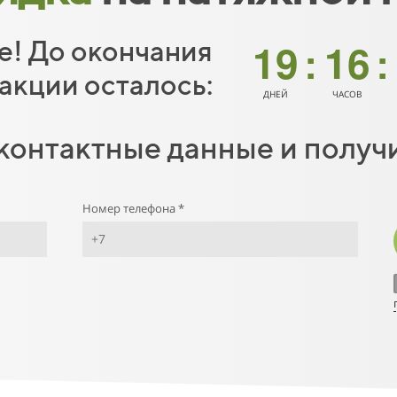
15
19
16
! До окончания
:
:
акции осталось:
17
ДНЕЙ
ЧАСОВ
18
контактные данные и получ
19
20
Номер телефона *
21
22
23