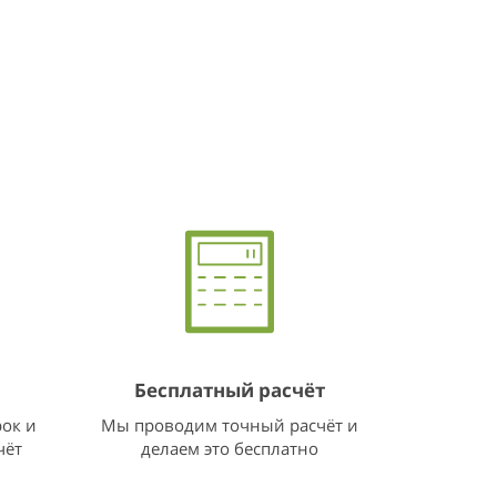
57
24
58
25
59
26
27
28
29
30
31
Бесплатный расчёт
32
рок и
Мы проводим точный расчёт и
чёт
делаем это бесплатно