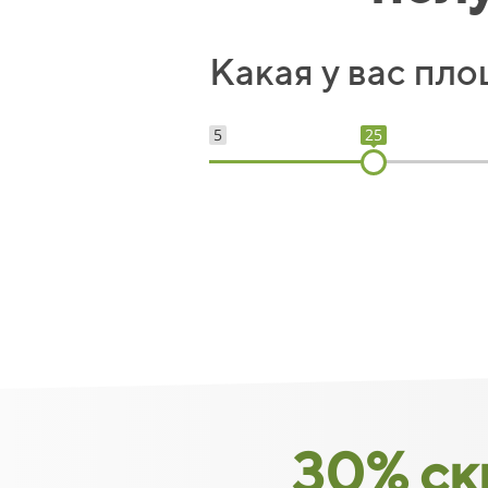
Какая у вас пло
5
25
30
%
ск